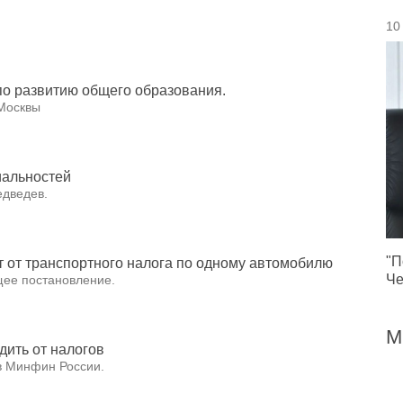
10
по развитию общего образования.
Москвы
иальностей
едведев.
"П
 от транспортного налога по одному автомобилю
Че
щее постановление.
М
дить от налогов
в Минфин России.