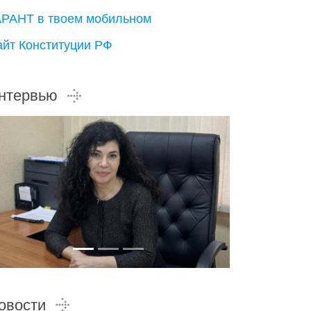
АРАНТ в твоем мобильном
айт Конституции РФ
нтервью
овости