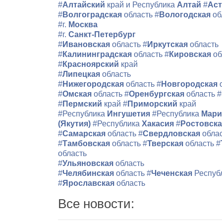
#
Алтайский
край и Республика
Алтай
#
Аст
#
Волгоградская
область
#
Вологодская
об
#г.
Москва
#г.
Санкт-Петербург
#
Ивановская
область
#
Иркутская
область
#
Калининградская
область
#
Кировская
об
#
Красноярский
край
#
Липецкая
область
#
Нижегородская
область
#
Новгородская
#
Омская
область
#
Оренбургская
область
#
#
Пермский
край
#
Приморский
край
#Республика
Ингушетия
#Республика
Мари
(Якутия)
#Республика
Хакасия
#
Ростовск
#
Самарская
область
#
Свердловская
обла
#
Тамбовская
область
#
Тверская
область
#
область
#
Ульяновская
область
#
Челябинская
область
#
Чеченская
Респуб
#
Ярославская
область
Все новости: