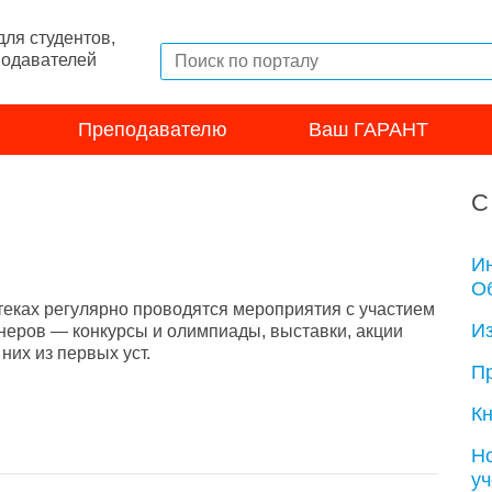
ля студентов,
подавателей
Преподавателю
Ваш ГАРАНТ
С
И
Об
теках регулярно проводятся мероприятия с участием
И
неров — конкурсы и олимпиады, выставки, акции
их из первых уст.
П
Кн
Н
у