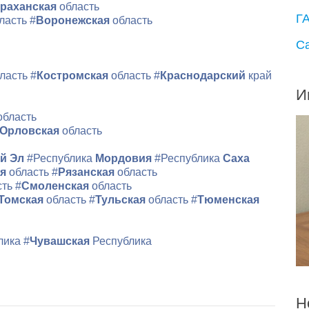
раханская
область
Г
ласть
#
Воронежская
область
С
ласть
#
Костромская
область
#
Краснодарский
край
И
область
Орловская
область
й Эл
#Республика
Мордовия
#Республика
Саха
ая
область
#
Рязанская
область
сть
#
Смоленская
область
Томская
область
#
Тульская
область
#
Тюменская
лика
#
Чувашская
Республика
Н