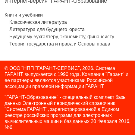
Интернет-версия "ГАРАНТ-Образование"
Книги и учебники
Классическая литература
Литература для будущего юриста
Будущему бухгалтеру, экономисту, финансисту
Теория государства и права и Основы права
© ООО "НПП "ГАРАНТ-СЕРВИС", 2026. Система
ГАРАНТ выпускается с 1990 года.
Компания "Гарант" и
ее партнеры являются участниками Российской
ассоциации правовой информации ГАРАНТ.
"ГАРАНТ-Образование" - специальный комплект базы
данных Электронный периодический справочник
"Система ГАРАНТ", зарегистрированной в Едином
реестре российских программ для электронных
вычислительных машин и баз данных 20 Февраля 2016,
№6