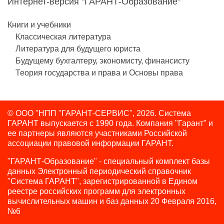
Интернет-версия "ГАРАНТ-Образование"
Книги и учебники
Классическая литература
Литература для будущего юриста
Будущему бухгалтеру, экономисту, финансисту
Теория государства и права и Основы права
© ООО "НПП "ГАРАНТ-СЕРВИС", 2026. Система
ГАРАНТ выпускается с 1990 года.
Компания "Гарант" и
ее партнеры являются участниками Российской
ассоциации правовой информации ГАРАНТ.
"ГАРАНТ-Образование" - специальный комплект базы
данных Электронный периодический справочник
"Система ГАРАНТ", зарегистрированной в Едином
реестре российских программ для электронных
вычислительных машин и баз данных 20 Февраля 2016,
№6