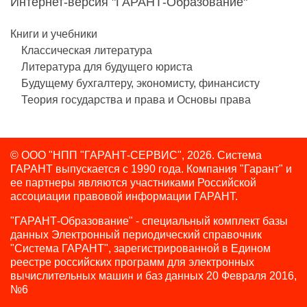
Интернет-версия "ГАРАНТ-Образование"
Книги и учебники
Классическая литература
Литература для будущего юриста
Будущему бухгалтеру, экономисту, финансисту
Теория государства и права и Основы права
© ООО "НПП "ГАРАНТ-СЕРВИС", 2026. Система
ГАРАНТ выпускается с 1990 года.
Компания "Гарант" и
ее партнеры являются участниками Российской
ассоциации правовой информации ГАРАНТ.
"ГАРАНТ-Образование" - специальный комплект базы
данных Электронный периодический справочник
"Система ГАРАНТ", зарегистрированной в Едином
реестре российских программ для электронных
вычислительных машин и баз данных 20 Февраля 2016,
№6