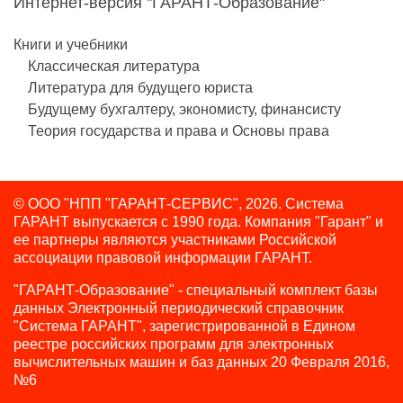
Интернет-версия "ГАРАНТ-Образование"
Книги и учебники
Классическая литература
Литература для будущего юриста
Будущему бухгалтеру, экономисту, финансисту
Теория государства и права и Основы права
© ООО "НПП "ГАРАНТ-СЕРВИС", 2026. Система
ГАРАНТ выпускается с 1990 года.
Компания "Гарант" и
ее партнеры являются участниками Российской
ассоциации правовой информации ГАРАНТ.
"ГАРАНТ-Образование" - специальный комплект базы
данных Электронный периодический справочник
"Система ГАРАНТ", зарегистрированной в Едином
реестре российских программ для электронных
вычислительных машин и баз данных 20 Февраля 2016,
№6