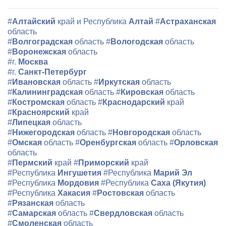
#
Алтайский
край и Республика
Алтай
#
Астраханская
область
#
Волгоградская
область
#
Вологодская
область
#
Воронежская
область
#г.
Москва
#г.
Санкт-Петербург
#
Ивановская
область
#
Иркутская
область
#
Калининградская
область
#
Кировская
область
#
Костромская
область
#
Краснодарский
край
#
Красноярский
край
#
Липецкая
область
#
Нижегородская
область
#
Новгородская
область
#
Омская
область
#
Оренбургская
область
#
Орловская
область
#
Пермский
край
#
Приморский
край
#Республика
Ингушетия
#Республика
Марий Эл
#Республика
Мордовия
#Республика
Саха (Якутия)
#Республика
Хакасия
#
Ростовская
область
#
Рязанская
область
#
Самарская
область
#
Свердловская
область
#
Смоленская
область