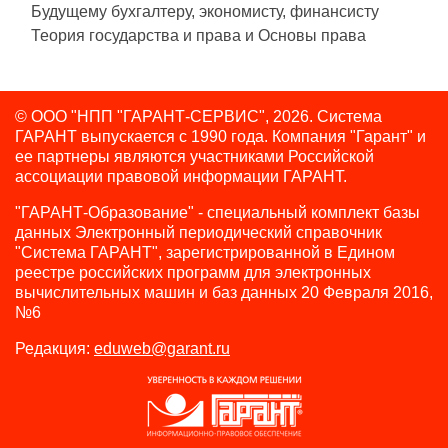
Будущему бухгалтеру, экономисту, финансисту
Теория государства и права и Основы права
© ООО "НПП "ГАРАНТ-СЕРВИС", 2026. Система
ГАРАНТ выпускается с 1990 года.
Компания "Гарант" и
ее партнеры являются участниками Российской
ассоциации правовой информации ГАРАНТ.
"ГАРАНТ-Образование" - специальный комплект базы
данных Электронный периодический справочник
"Система ГАРАНТ", зарегистрированной в Едином
реестре российских программ для электронных
вычислительных машин и баз данных 20 Февраля 2016,
№6
Редакция:
eduweb@garant.ru