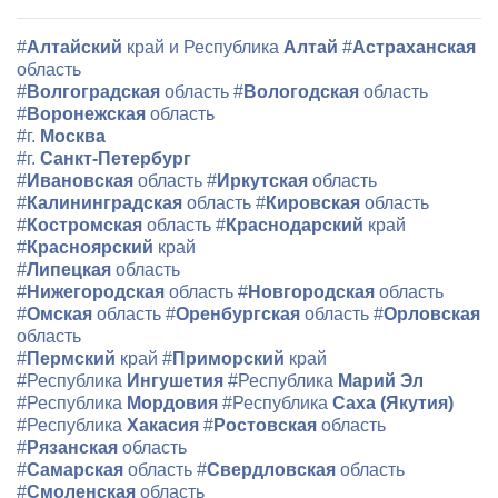
#
Алтайский
край и Республика
Алтай
#
Астраханская
область
#
Волгоградская
область
#
Вологодская
область
#
Воронежская
область
#г.
Москва
#г.
Санкт-Петербург
#
Ивановская
область
#
Иркутская
область
#
Калининградская
область
#
Кировская
область
#
Костромская
область
#
Краснодарский
край
#
Красноярский
край
#
Липецкая
область
#
Нижегородская
область
#
Новгородская
область
#
Омская
область
#
Оренбургская
область
#
Орловская
область
#
Пермский
край
#
Приморский
край
#Республика
Ингушетия
#Республика
Марий Эл
#Республика
Мордовия
#Республика
Саха (Якутия)
#Республика
Хакасия
#
Ростовская
область
#
Рязанская
область
#
Самарская
область
#
Свердловская
область
#
Смоленская
область