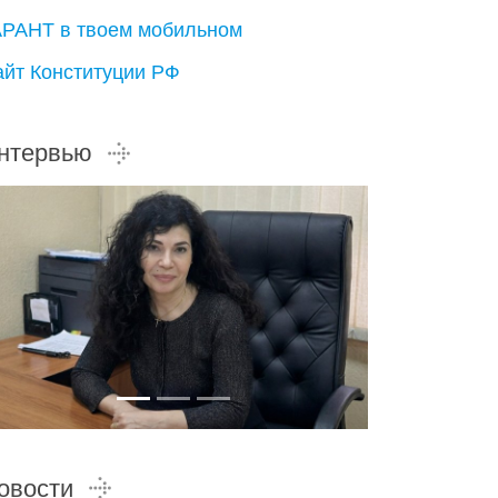
АРАНТ в твоем мобильном
айт Конституции РФ
нтервью
овости