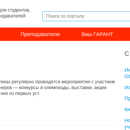
ля студентов,
подавателей
Преподавателю
Ваш ГАРАНТ
С
И
Об
теках регулярно проводятся мероприятия с участием
И
неров — конкурсы и олимпиады, выставки, акции
их из первых уст.
П
Кн
Н
у