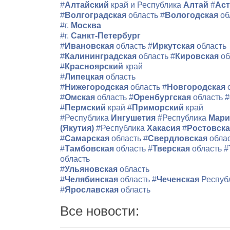
#
Алтайский
край и Республика
Алтай
#
Аст
#
Волгоградская
область
#
Вологодская
об
#г.
Москва
#г.
Санкт-Петербург
#
Ивановская
область
#
Иркутская
область
#
Калининградская
область
#
Кировская
об
#
Красноярский
край
#
Липецкая
область
#
Нижегородская
область
#
Новгородская
#
Омская
область
#
Оренбургская
область
#
#
Пермский
край
#
Приморский
край
#Республика
Ингушетия
#Республика
Мари
(Якутия)
#Республика
Хакасия
#
Ростовск
#
Самарская
область
#
Свердловская
обла
#
Тамбовская
область
#
Тверская
область
#
область
#
Ульяновская
область
#
Челябинская
область
#
Чеченская
Респуб
#
Ярославская
область
Все новости: