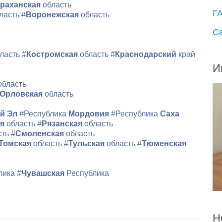
раханская
область
Г
ласть
#
Воронежская
область
С
ласть
#
Костромская
область
#
Краснодарский
край
И
область
Орловская
область
й Эл
#Республика
Мордовия
#Республика
Саха
ая
область
#
Рязанская
область
сть
#
Смоленская
область
Томская
область
#
Тульская
область
#
Тюменская
лика
#
Чувашская
Республика
Н